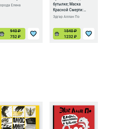
бутылке; Маска
орода Елена
Борода Еле
Красной Смерти:
новеллы-комиксы
Эдгар Аллан По
940
₽
1540
₽
102
752
₽
1232
₽
816