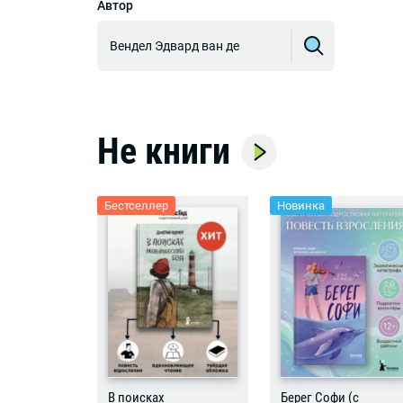
Автор
Вендел Эдвард ван де
Не книги
Бестселлер
Новинка
В поисках
Берег Софи (с