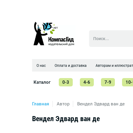
О нас
Оплата и доставка
Авторам и иллюстра
Каталог
0-3
4-6
7-9
10-
Главная
Автор
Вендел Эдвард ван де
Вендел Эдвард ван де