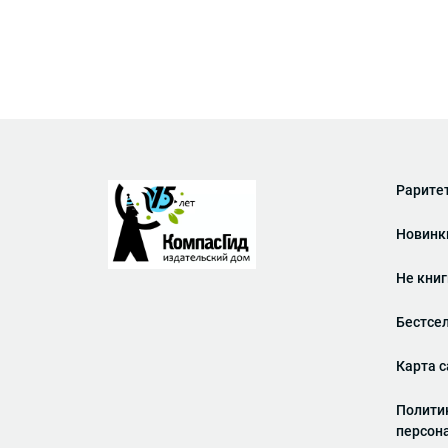
Рарите
Новинк
Не кни
Бестсе
Карта с
Полити
персон