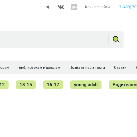
Как нас найти
+7 (499) 70
торам
Библиотекам и школам
Позвать нас в гости
Статьи
12
13-15
16-17
young adult
Родителям