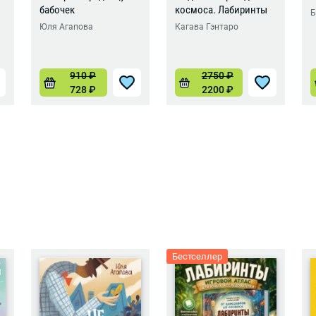
бабочек
космоса. Лабиринты
Б
Юля Агапова
Кагава Гэнтаро
910
₽
2750
₽
728
₽
2200
₽
Бестселлер