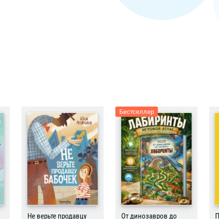
Бестселлер
Не верьте продавцу
От динозавров до
П