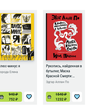
люс-минус я
Рукопись, найденная в
Бесстрашн
бутылке; Маска
орода Елена
Борода Еле
Красной Смерти:
новеллы-комиксы
Эдгар Аллан По
940
₽
1540
₽
102
752
₽
1232
₽
816