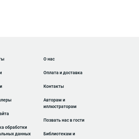
ты
О нас
и
Оплата и доставка
ги
Контакты
ллеры
Авторам и
иллюстраторам
айта
Позвать нас в гости
ка обработки
альных данных
Библиотекам и