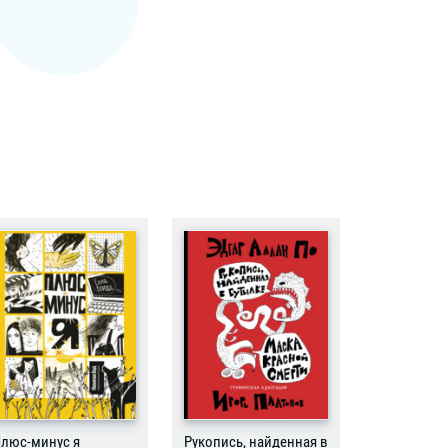
люс-минус я
Рукопись, найденная в
Бесстрашн