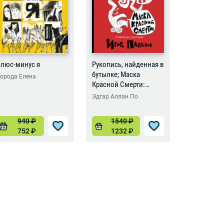
люс-минус я
Рукопись, найденная в
Бесстрашн
бутылке; Маска
орода Елена
Борода Еле
Красной Смерти:
новеллы-комиксы
Эдгар Аллан По
940
₽
1540
₽
102
752
₽
1232
₽
816