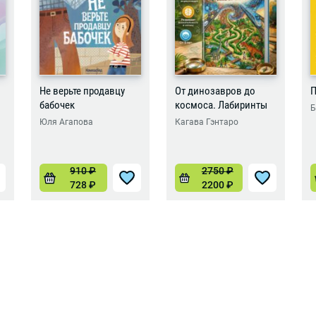
Не верьте продавцу
От динозавров до
П
бабочек
космоса. Лабиринты
Б
Юля Агапова
Кагава Гэнтаро
910
₽
2750
₽
728
₽
2200
₽