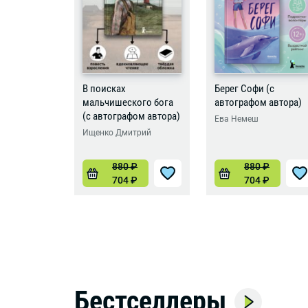
В поисках
Берег Софи (с
мальчишеского бога
автографом автора)
(с автографом автора)
Ева Немеш
Ищенко Дмитрий
880
₽
880
₽
704
₽
704
₽
Бестселлеры