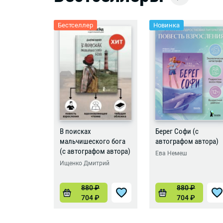
Бестселлер
Новинка
В поисках
Берег Софи (с
мальчишеского бога
автографом автора)
(с автографом автора)
Ева Немеш
Ищенко Дмитрий
880
₽
880
₽
704
₽
704
₽