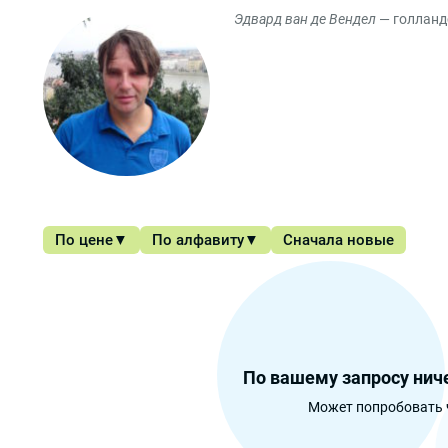
Эдвард ван де Вендел
— голланд
По цене
По алфавиту
Сначала новые
По вашему запросу ниче
Может попробовать 