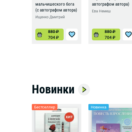
мальчишеского бога
автографом автора)
(с автографом автора)
Ева Немеш
Ищенко Дмитрий
880
₽
880
₽
704
₽
704
₽
Новинки
Бестселлер
Новинка