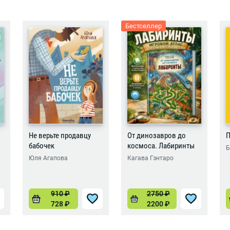
Бестселлер
Не верьте продавцу
От динозавров до
П
бабочек
космоса. Лабиринты
Б
Юля Агапова
Кагава Гэнтаро
910
₽
2750
₽
728
₽
2200
₽