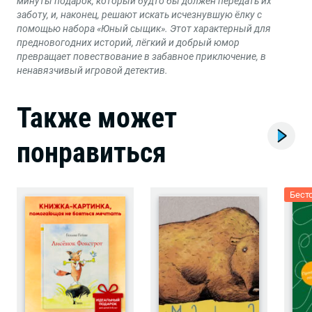
минуты подарок, который будто бы должен передать их
заботу, и, наконец, решают искать исчезнувшую ёлку с
помощью набора «Юный сыщик». Этот характерный для
предновогодних историй, лёгкий и добрый юмор
превращает повествование в забавное приключение, в
ненавязчивый игровой детектив.
Также может
понравиться
Бест