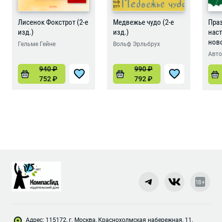
Лисенок Фокстрот (2-е
Медвежье чудо (2-е
Пра
изд.)
изд.)
наст
нов
Гельме Гейне
Вольф Эрльбрух
Авто
940
₽
990
₽
752
₽
792
₽
Адрес: 115172, г. Москва, Краснохолмская набережная, 11,