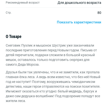
Для дошкольного возраста
Рекомендуемый возраст
80
Стр.
Показать характеристики
Вне серий
Серия
160х230
Формат
О Товаре
Книги для детей от 0 до 3 лет
,
Книги для детей от 4
Возраст
Снеговик Пухлик и мышонок Шустрик уже заканчивали
до 6 лет
последние приготовления перед Новым годом. Письма от
детей перечитали, подарки сложили в большой красный
Детективы
,
Первое чтение
,
Приключения
Жанры
мешок, оставалось только подготовить сюрприз для
самого Деда Мороза.
Друзья были так увлечены, что и не заметили, как пропала
главная ёлка леса. А ведь всем известно, что без неё Новый
год не наступит! Поэтому, вооружившись чемоданчиком
детектива, наши герои отправляются на поиски похитителя.
Им может оказаться кто угодно: белый медведь, барсук и
даже сам дедушка-волшебник! Под подозрение попадут все
жители леса.