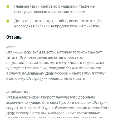
Главные герои, снеговик и мышонок, такие же
непосредственные и искренние, как дети.
Детектив — это загадка, тайна, квест. Но это ещё и…
новогодняя сказка с непредсказуемым финалом.
Отзывы
@Мел
Отличный вариант для детей, которые только начинают
читать. Это новогодний детектив с простым,
но увлекательным сюжетом: в канун Нового года из леса
пропадает главная елка, праздник без нее не состоится,
а значит, помощникам Деда Мороза — снеговику Пухлику
и мышонку Шустрику — придется ее отыскать.
@Библиогид
Сказка Александры Хворост начинается с довольно
комичных ситуаций. Снеговик Пухлик и мышонок Шустрик
спорят, кто первый откроет финальное письмо с просьбой к
Деду Морозу. Затем они наколдовывают за считанные