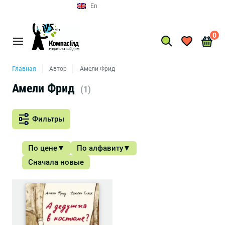
En
0
Главная
Автор
Амели Фрид
Амели Фрид
(1)
Фильтры
По цене
По алфавиту
Сначала новые