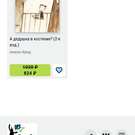
А дедушка в костюме? (2-е
изд.)
Амели Фрид
1030
₽
824
₽