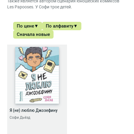
Также является автором сценария юношеских комиксов
Les Papooses. У Софи трое детей.
По цене
По алфавиту
Сначала новые
Я (не) люблю Джозефину
Софи Дьёэд