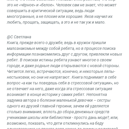
это не «чёрное» и «белое». Человек сам не знает, что может
совершить в критической ситуации, ведь люди
многогранные, а не плохие или хорошие. Яков научил их
любить, прощать, защищать, а это и не так уж и мало.
@С Светлана
Книга, прежде всего о дружбе, ведь в кружок пришли
малознакомые между собой ребята, но в процессе поиска
информации познакомились друг с другом, привлекли новых
ребят. В поисках истины ребята узнают многое о своем
городе, и даже родные люди открываются с новой стороны.
Читается легко, встречаются, конечно, и некоторые ляпы-
нестыковки, но они не напрягают. Книга поднимает в себе
вопрос «а как ты поведешь себя в стрессовой ситуации», но
не отвечает на него, даже когда эта стрессовая ситуация
возникает в конце истории у самих ребят. Непонятна
задумка автора о болезни маленькой девочки – сестры
одного из друзей главной героини, зачем ей уделяется
столько внимания, вплоть до сбора денежных средств
учениками школы или библиотеки - просто дань моде?, или,
возможно, показать, что дети откликнулись на беду
одноклассника не просто взяв какую-то сумму у родителей