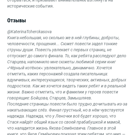
исторические события.
Отзывы
@KaterinaTcherckasova
Книга небольшая, но сколько же в ней глубины, доброты,
человечности, прощения... Сюжет повести задел тонкие
струны души. Повесть увлекает с первых страниц, не
отпускает до самого финала. То, как ребята расследуют дело
Старцева, напомнило мне сюжеты любимой серии книг
«Чёрный котёнок»: увлекательно, динамично. Хочется
отметить, каких персонажей создала писательница:
вдумчивых, интересующихся, творческих, активных, добрых
подростков. Как же хочется видеть таких ребят и в реальной
жизни. Важно отметить, что и фамилии у героев повести
говорящие: Бойцова, Старцев, Замышляев.
Последние страницы повести было трудно дочитывать из-за
накатывающих слёз. Финал грустный, но в нём чувствуется
надежда. Надежда, что у Леночки всё будет хорошо, что
Стася найдёт общий язык со своей прабабушкой и мамой,
что наладится жизнь Якова Семёновича. Главное в этой
книге, что Яков Семёнович показал этим ребятам, что мир —