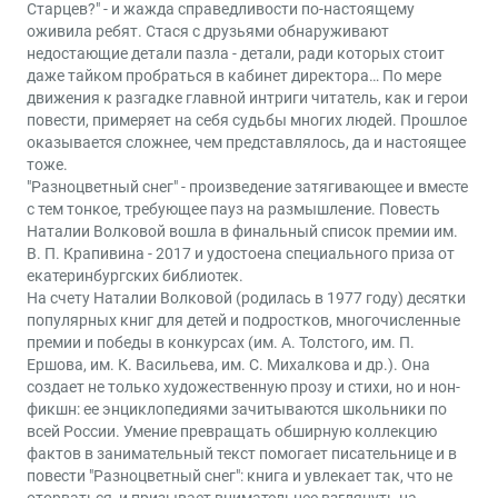
Старцев?" - и жажда справедливости по-настоящему
оживила ребят. Стася с друзьями обнаруживают
недостающие детали пазла - детали, ради которых стоит
даже тайком пробраться в кабинет директора… По мере
движения к разгадке главной интриги читатель, как и герои
повести, примеряет на себя судьбы многих людей. Прошлое
оказывается сложнее, чем представлялось, да и настоящее
тоже.
"Разноцветный снег" - произведение затягивающее и вместе
с тем тонкое, требующее пауз на размышление. Повесть
Наталии Волковой вошла в финальный список премии им.
В. П. Крапивина - 2017 и удостоена специального приза от
екатеринбургских библиотек.
На счету Наталии Волковой (родилась в 1977 году) десятки
популярных книг для детей и подростков, многочисленные
премии и победы в конкурсах (им. А. Толстого, им. П.
Ершова, им. К. Васильева, им. С. Михалкова и др.). Она
создает не только художественную прозу и стихи, но и нон-
фикшн: ее энциклопедиями зачитываются школьники по
всей России. Умение превращать обширную коллекцию
фактов в занимательный текст помогает писательнице и в
повести "Разноцветный снег": книга и увлекает так, что не
оторваться, и призывает внимательнее взглянуть на