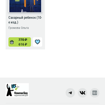
Сахарный ребенок (10-
е изд.)
Громова Ольга
770
₽
616
₽