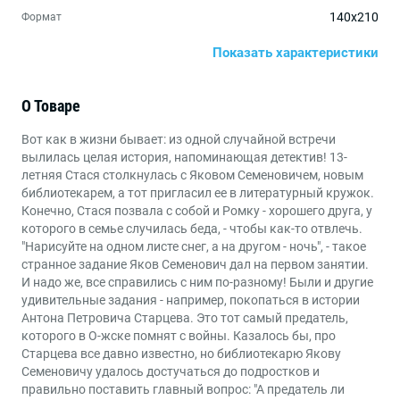
140х210
Формат
Показать характеристики
Для среднего школьного возраста
Рекомендуемый возраст
Ксения Дерека
Автор обложки
О Товаре
Книги для детей от 10 до 12 лет
,
Книги для детей от
Возраст
Вот как в жизни бывает: из одной случайной встречи
13 до 15 лет
вылилась целая история, напоминающая детектив! 13-
летняя Стася столкнулась с Яковом Семеновичем, новым
Урок истории
Жанры
библиотекарем, а тот пригласил ее в литературный кружок.
Конечно, Стася позвала с собой и Ромку - хорошего друга, у
которого в семье случилась беда, - чтобы как-то отвлечь.
"Нарисуйте на одном листе снег, а на другом - ночь", - такое
странное задание Яков Семенович дал на первом занятии.
И надо же, все справились с ним по-разному! Были и другие
удивительные задания - например, покопаться в истории
Антона Петровича Старцева. Это тот самый предатель,
которого в О-жске помнят с войны. Казалось бы, про
Старцева все давно известно, но библиотекарю Якову
Семеновичу удалось достучаться до подростков и
правильно поставить главный вопрос: "А предатель ли