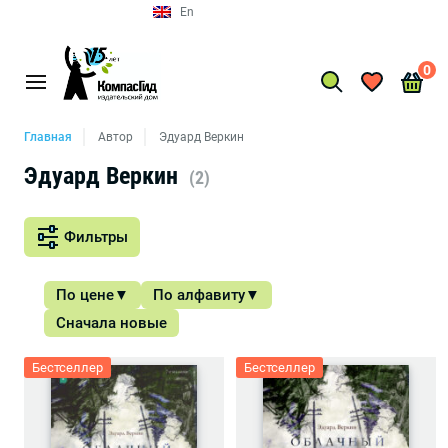
En
0
Главная
Автор
Эдуард Веркин
Эдуард Веркин
(2)
Фильтры
По цене
По алфавиту
Сначала новые
Бестселлер
Бестселлер