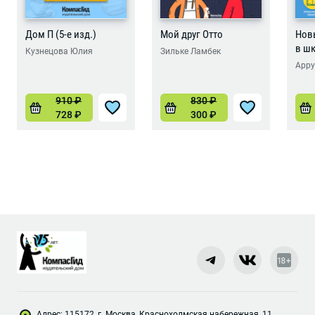
Дом П (5-е изд.)
Мой друг Отто
Нов
в ш
Кузнецова Юлия
Зильке Ламбек
Арру
910
₽
830
₽
728
₽
300
₽
Адрес: 115172, г. Москва, Краснохолмская набережная, 11,