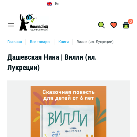
En
0
Главная
Все товары
Книги
Вилли (ил. Лукреции)
Дашевская Нина | Вилли (ил.
Лукреции)