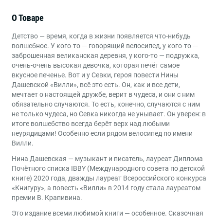
Книги для детей от 4 до 6 лет
,
Книги для детей от 7
Возраст
О Товаре
до 9 лет
Детство — время, когда в жизни появляется что-нибудь
Веселые книги
,
Приключения
Жанры
волшебное. У кого-то — говорящий велосипед, у кого-то —
заброшенная великанская деревня, у кого-то — подружка,
очень-очень высокая девочка, которая печёт самое
вкусное печенье. Вот и у Севки, героя повести Нины
Дашевской «Вилли», всё это есть. Он, как и все дети,
мечтает о настоящей дружбе, верит в чудеса, и они с ним
обязательно случаются. То есть, конечно, случаются с ним
не только чудеса, но Севка никогда не унывает. Он уверен: в
итоге волшебство всегда берёт верх над любыми
неурядицами! Особенно если рядом велосипед по имени
Вилли.
Нина Дашевская — музыкант и писатель, лауреат Диплома
Почётного списка IBBY (Международного совета по детской
книге) 2020 года, дважды лауреат Всероссийского конкурса
«Книгуру», а повесть «Вилли» в 2014 году стала лауреатом
премии В. Крапивина.
Это издание всеми любимой книги — особенное. Сказочная