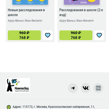
Новые расследования в
Расследования в школе (2-е
школе
изд)
Арру-Виньо Жан-Филипп
Арру-Виньо Жан-Филипп
960
₽
960
₽
768
₽
768
₽
Адрес: 115172, г. Москва, Краснохолмская набережная, 11,