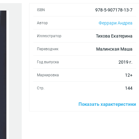
978-5-907178-13-7
ISBN
Феррари Андреа
Автор
Тихова Екатерина
Иллюстратор
Малинская Маша
Переводчик
2019 г.
Год выпуска
12+
Маркировка
144
Стр.
Прочитай меня.
Серия
Показать характеристики
215х145
Формат
Книги для детей от 10 до 12 лет
,
Возраст
Книги для детей от 7 до 9 лет