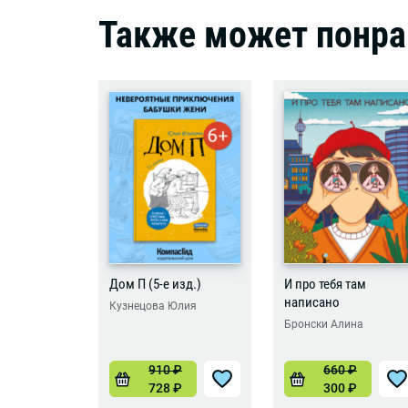
Также может понра
Дом П (5-е изд.)
И про тебя там
написано
Кузнецова Юлия
Бронски Алина
910
₽
660
₽
728
₽
300
₽