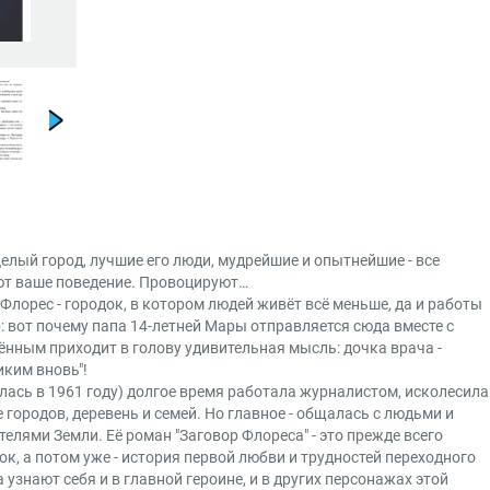
Веселые книги
,
Детективы
,
Жанры
Приключения
Целый город, лучшие его люди, мудрейшие и опытнейшие - все
ют ваше поведение. Провоцируют…
Флорес - городок, в котором людей живёт всё меньше, да и работы
: вот почему папа 14-летней Мары отправляется сюда вместе с
жённым приходит в голову удивительная мысль: дочка врача -
иким вновь"!
ась в 1961 году) долгое время работала журналистом, исколесила
 городов, деревень и семей. Но главное - общалась с людьми и
телями Земли. Её роман "Заговор Флореса" - это прежде всего
, а потом уже - история первой любви и трудностей переходного
 узнают себя и в главной героине, и в других персонажах этой