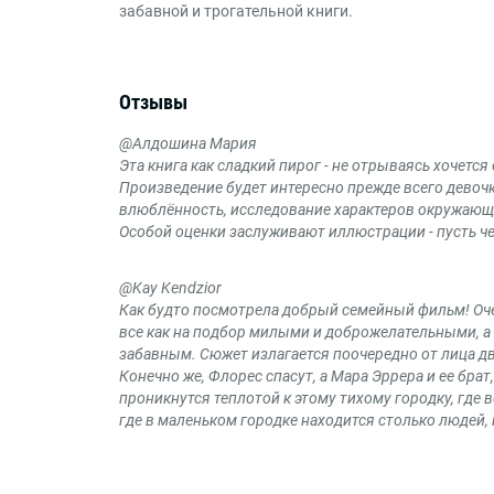
забавной и трогательной книги.
Отзывы
@Алдошина Мария
Эта книга как сладкий пирог - не отрываясь хочется 
Произведение будет интересно прежде всего девоч
влюблённость, исследование характеров окружающ
Особой оценки заслуживают иллюстрации - пусть че
@Kay Kendzior
Как будто посмотрела добрый семейный фильм! Оче
все как на подбор милыми и доброжелательными, а 
забавным. Сюжет излагается поочередно от лица дв
Конечно же, Флорес спасут, а Мара Эррера и ее бра
проникнутся теплотой к этому тихому городку, где 
где в маленьком городке находится столько людей,