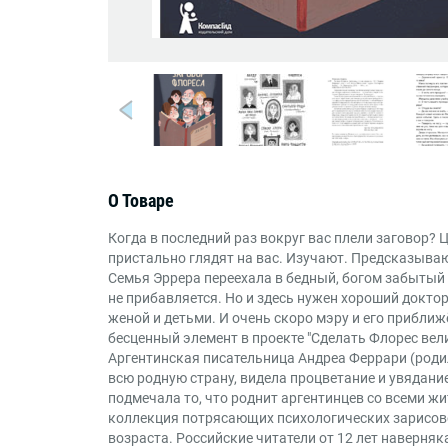
О Товаре
Когда в последний раз вокруг вас плели заговор? 
пристально глядят на вас. Изучают. Предсказыва
Семья Эррера переехала в бедный, богом забытый 
не прибавляется. Но и здесь нужен хороший доктор
женой и детьми. И очень скоро мэру и его прибли
бесценный элемент в проекте "Сделать Флорес вел
Аргентинская писательница Андреа Феррари (родил
всю родную страну, видела процветание и увядание
подмечала то, что роднит аргентинцев со всеми жи
коллекция потрясающих психологических зарисовок
возраста. Российские читатели от 12 лет наверняка