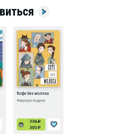
виться
Кофе без молока
Феррари Андреа
770
₽
300
₽