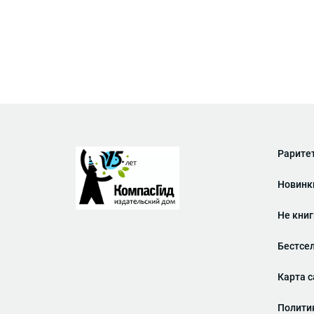
Рарите
Новинк
Не кни
Бестсе
Карта с
Полити