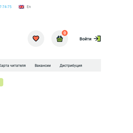
7-74-75
En
0
Войти
Карта читателя
Вакансии
Дистрибуция