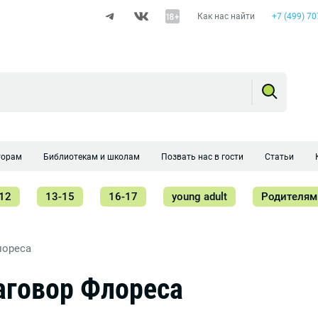
Как нас найти
+7 (499) 70
торам
Библиотекам и школам
Позвать нас в гости
Статьи
12
13-15
16-17
young adult
Родителям
лореса
аговор Флореса