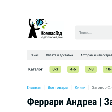
О нас
Оплата и доставка
Авторам и иллюстра
Каталог
0-3
4-6
7-9
10-
Главная
Все товары
Книги
Заговор Ф
Феррари Андреа | З