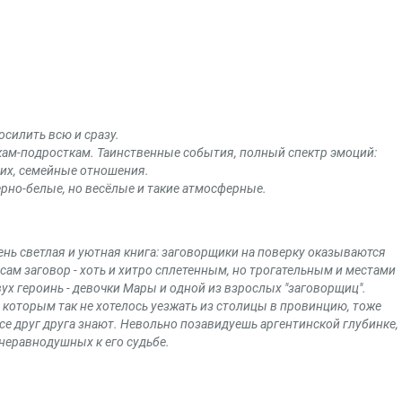
осилить всю и сразу.
кам-подросткам. Таинственные события, полный спектр эмоций:
их, семейные отношения.
рно-белые, но весёлые и такие атмосферные.
нь светлая и уютная книга: заговорщики на поверку оказываются
сам заговор - хоть и хитро сплетенным, но трогательным и местами
ух героинь - девочки Мары и одной из взрослых "заговорщиц".
т, которым так не хотелось уезжать из столицы в провинцию, тоже
все друг друга знают. Невольно позавидуешь аргентинской глубинке,
 неравнодушных к его судьбе.