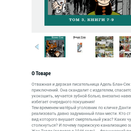
О Товаре
Отважная и дерзкая писательница Адель Блан-Сек
приключений. Она скандалит с издателем, спасает
укокошить, мучается зубной болью, внезапно нав
избегает очередного покушения!
Тем временем матёрый уголовник по кличке Данти
реализовать давно задуманный план мести. Кто ст
вид которого внушает смертельный ужас? Каких чу
столкнуться? И почему парижскую канализацию з
Жак Тарди (родился в 1946 году) — французский п