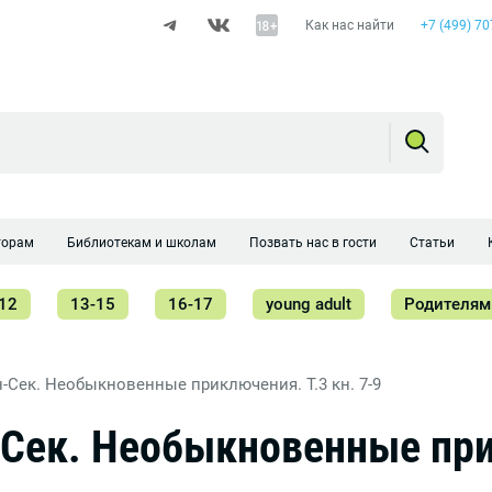
Как нас найти
+7 (499) 70
торам
Библиотекам и школам
Позвать нас в гости
Статьи
12
13-15
16-17
young adult
Родителям
-Сек. Необыкновенные приключения. Т.3 кн. 7-9
-Сек. Необыкновенные при