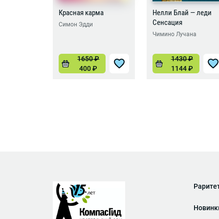
Красная карма
Нелли Блай — леди
Сенсация
Симон Эдди
Чимино Лучана
1650
₽
1430
₽
400
₽
1144
₽
Рарите
Новинк