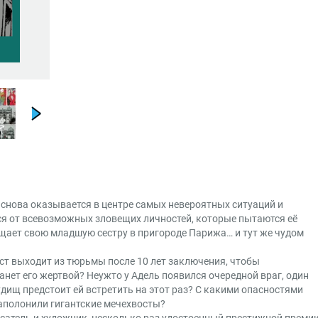
Михаил Хачатуров
Переводчик
16+
Маркировка
Для старшего школьного
Рекомендуемый
возраст
возраста
Книги для детей от 16 до 17 лет
Возраст
Комиксы/граф.романы
Жанры
 снова оказывается в центре самых невероятных ситуаций и
ся от всевозможных зловещих личностей, которые пытаются её
ещает свою младшую сестру в пригороде Парижа… и тут же чудом
ст выходит из тюрьмы после 10 лет заключения, чтобы
анет его жертвой? Неужто у Адель появился очередной враг, один
дищ предстоит ей встретить на этот раз? С какими опасностями
аполонили гигантские мечехвосты?
исатель и художник, несколько раз удостоенный престижной преми