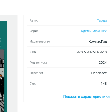
Тарди
Автор
Адель Блан-Сек
Серия
КомпасГид
Издательство
978-5-907514-92-8
ISBN
2024
Год выпуска
Переплет
Переплет
148
Стр.
220х290
Формат
Показать характеристики
Тарди
Иллюстратор