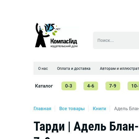
О нас
Оплата и доставка
Авторам и иллюстра
Каталог
0-3
4-6
7-9
10-
Главная
Все товары
Книги
Адель Блан
Тарди | Адель Блан