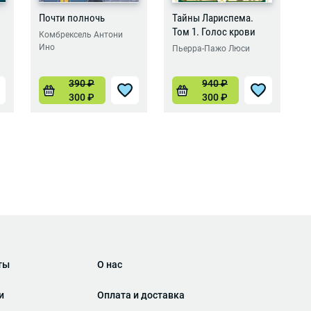
Почти полночь
Тайны Лариспема.
Том 1. Голос крови
Комбрексель Антони
Ино
Пьерра-Пажо Люси
390
₽
940
₽
300
₽
300
₽
ты
О нас
и
Оплата и доставка