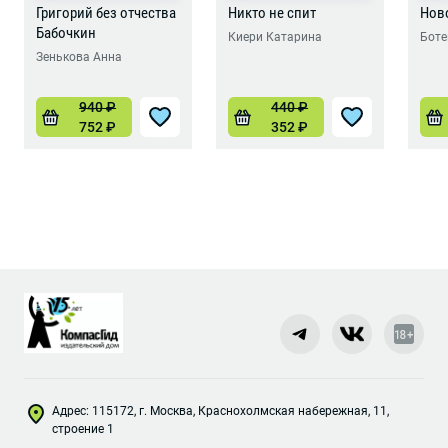
Григорий без отчества
Никто не спит
Ново
Бабочкин
Киери Катарина
Боте
Зенькова Анна
940
₽
440
₽
752
₽
352
₽
Адрес: 115172, г. Москва, Краснохолмская набережная, 11,
строение 1