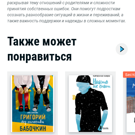
раскрывая тему отношений с родителями и сложности
принятия собственных ошибок. Они помогут подросткам
осознать разнообразие ситуаций в жизни и переживаний, а
также важность поддержки и надежды в сложных моментах.
Также может
понравиться
Бест