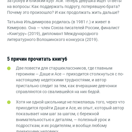
затронув и близкий круг Аси. Теперь девушка ищет ответы
на вопросы: Как поддержать подругу, потерявшую брата?
Почему это произошло? И как продолжать жить дальше?
Татьяна Ильдимирова родилась (в 1981 г.) и живет в
Кемерово. Она — член Союза писателей России, финалист
«Книгуру» (2019), дипломант Международного
литературного Волошинского конкурса (2019).
5 причин прочитать книгу6
Две повести для старшеклассников, где главным
героиням — Даше и Асе — приходится столкнуться с по-
настоящему недетскими трудностями, и автор
пристально следит за тем, как вчерашние девчонки
справляются со свалившейся на них бедой.
Хотя ни одной школьнице не пожелаешь того, через что
приходится пройти Даше и Асе, их опыт, который автор
показывает нам шаг за шагом, с бережной
внимательностью к деталям, — полезный урок и
подросткам, и их родителям, и вообще любому
думающему человеку.