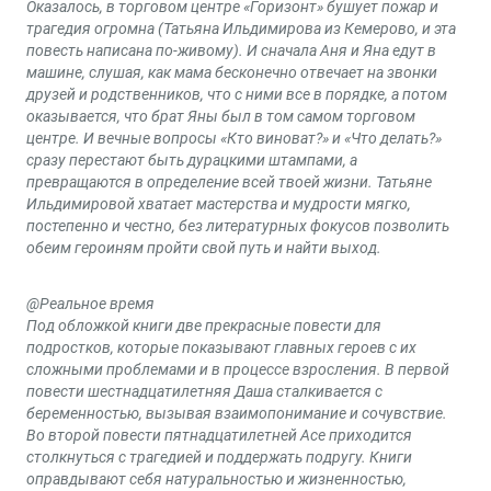
Оказалось, в торговом центре «Горизонт» бушует пожар и
трагедия огромна (Татьяна Ильдимирова из Кемерово, и эта
повесть написана по-живому). И сначала Аня и Яна едут в
машине, слушая, как мама бесконечно отвечает на звонки
друзей и родственников, что с ними все в порядке, а потом
оказывается, что брат Яны был в том самом торговом
центре. И вечные вопросы «Кто виноват?» и «Что делать?»
сразу перестают быть дурацкими штампами, а
превращаются в определение всей твоей жизни. Татьяне
Ильдимировой хватает мастерства и мудрости мягко,
постепенно и честно, без литературных фокусов позволить
обеим героиням пройти свой путь и найти выход.
@Реальное время
Под обложкой книги две прекрасные повести для
подростков, которые показывают главных героев с их
сложными проблемами и в процессе взросления. В первой
повести шестнадцатилетняя Даша сталкивается с
беременностью, вызывая взаимопонимание и сочувствие.
Во второй повести пятнадцатилетней Асе приходится
столкнуться с трагедией и поддержать подругу. Книги
оправдывают себя натуральностью и жизненностью,