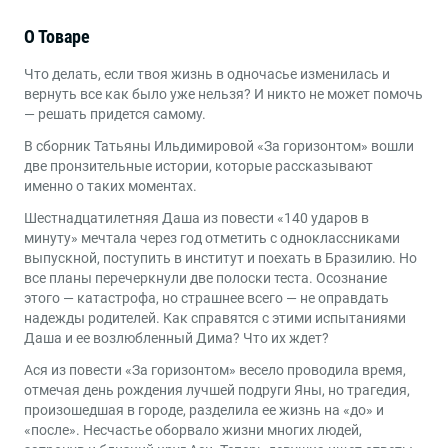
140х210
Формат
О Товаре
Книги для детей от 13 до 15 лет
,
Книги для детей от
Возраст
Что делать, если твоя жизнь в одночасье изменилась и
16 до 17 лет
вернуть все как было уже нельзя? И никто не может помочь
— решать придется самому.
О жизни подростков
,
Урок истории
Жанры
В сборник Татьяны Ильдимировой «За горизонтом» вошли
две пронзительные истории, которые рассказывают
именно о таких моментах.
Шестнадцатилетняя Даша из повести «140 ударов в
минуту» мечтала через год отметить с одноклассниками
выпускной, поступить в институт и поехать в Бразилию. Но
все планы перечеркнули две полоски теста. Осознание
этого — катастрофа, но страшнее всего — не оправдать
надежды родителей. Как справятся с этими испытаниями
Даша и ее возлюбленный Дима? Что их ждет?
Ася из повести «За горизонтом» весело проводила время,
отмечая день рождения лучшей подруги Яны, но трагедия,
произошедшая в городе, разделила ее жизнь на «до» и
«после». Несчастье оборвало жизни многих людей,