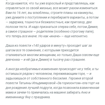
Когда кажется, что ты уже взрослый и представляешь, как
справляться со своей жизнью, все может разом измениться.
Вам по 16 лет, вы влюблены, строите планы на каникулы,
уже думаете о поступлении и перебираете варианты, а потом
— задержка, тошнота и безжалостные, как приговор, две
полоски теста. И надо признаться сперва себе, потом Димке,
а самое страшное — родителям (особенно строгому папе),
что теперь все иначе. Но как «иначе» — еще непонятно.
Даша из повести «140 ударов в минуту» проходит шаг за
шагом все те сомнения, с которыми приходится
сталкиваться многим женщинам, но только Даша совсем еще
девчонка — и ей (да и Димке) в тысячу раз страшнее.
А иногда необратимые изменения происходят не у тебя, а ты
остаешься рядом с человеком, переживающим горе, — и
задыхаешься от собственного бессилия. Героиня второй
повести Татьяны Ильдимировой «За горизонтом» ела торт на
дне рождения лучшей подруги, когда позвонила взвинченная
мама и зачем-то примчалась на машине забирать Аню и
именинницу Яну с праздника.