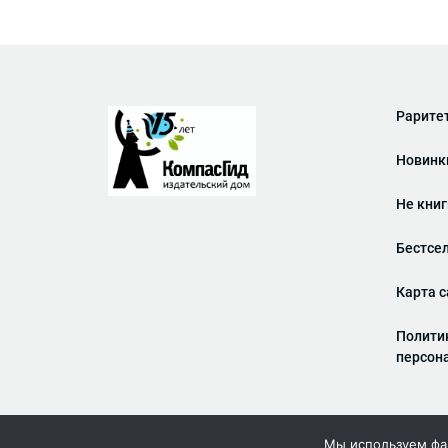
Рарите
Новинк
Не кни
Бестсе
Карта с
Полити
персон
Мы используем фай