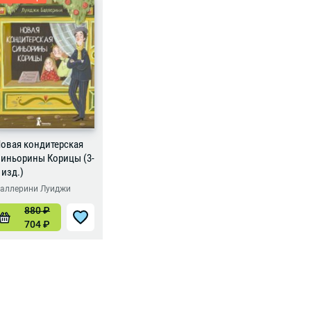
овая кондитерская
иньорины Корицы (3-
 изд.)
аллерини Луиджи
880
₽
704
₽