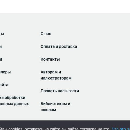
ты
О нас
и
Оплата и доставка
ги
Контакты
ллеры
Авторам и
иллюстраторам
айта
Позвать нас в гости
ка обработки
альных данных
Библиотекам и
школам
лы cookies, оставаясь на сайте вы даёте согласие на это.
Что это з