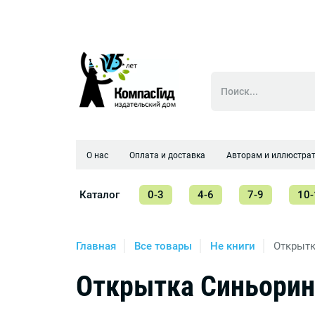
О нас
Оплата и доставка
Авторам и иллюстра
Каталог
0-3
4-6
7-9
10-
Главная
Все товары
Не книги
Открытк
Открытка Синьорин