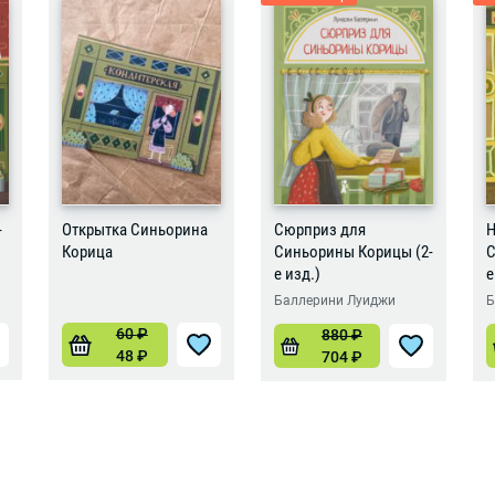
-
Открытка Синьорина
Сюрприз для
Н
Корица
Синьорины Корицы (2-
С
е изд.)
е
Баллерини Луиджи
Б
60
₽
880
₽
48
₽
704
₽