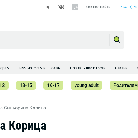
Как нас найти
+7 (499) 70
торам
Библиотекам и школам
Позвать нас в гости
Статьи
12
13-15
16-17
young adult
Родителям
а Синьорина Корица
а Корица