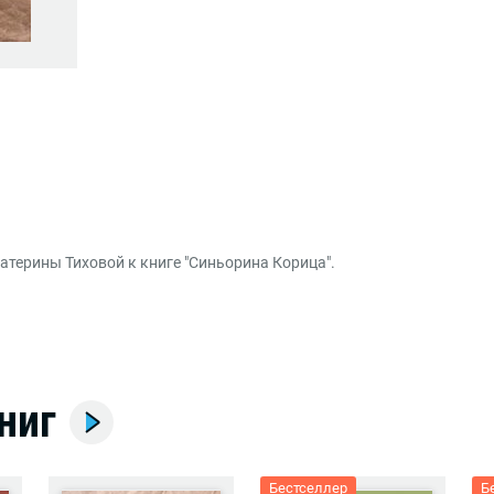
атерины Тиховой к книге "Синьорина Корица".
ниг
Бестселлер
Б