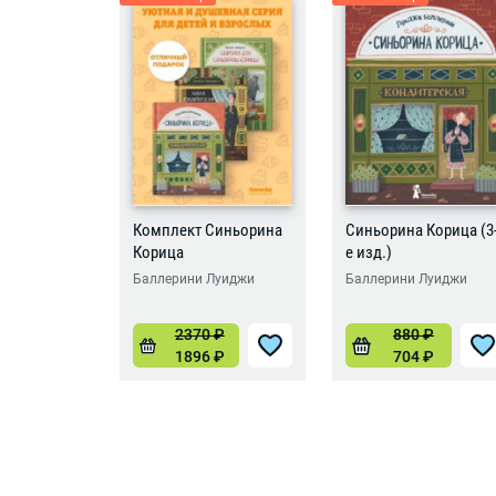
Комплект Синьорина
Синьорина Корица (3
Корица
е изд.)
Баллерини Луиджи
Баллерини Луиджи
2370
₽
880
₽
1896
₽
704
₽