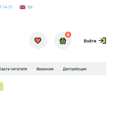
7-74-75
En
0
Войти
Карта читателя
Вакансии
Дистрибуция