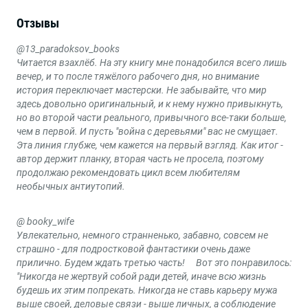
Отзывы
@13_paradoksov_books
Читается взахлёб. На эту книгу мне понадобился всего лишь
вечер, и то после тяжёлого рабочего дня, но внимание
история переключает мастерски. Не забывайте, что мир
здесь довольно оригинальный, и к нему нужно привыкнуть,
но во второй части реального, привычного все-таки больше,
чем в первой. И пусть "война с деревьями" вас не смущает.
Эта линия глубже, чем кажется на первый взгляд. Как итог -
автор держит планку, вторая часть не просела, поэтому
продолжаю рекомендовать цикл всем любителям
необычных антиутопий.
@ booky_wife
Увлекательно, немного странненько, забавно, совсем не
страшно - для подростковой фантастики очень даже
прилично. Будем ждать третью часть! ⠀ Вот это понравилось:
"Никогда не жертвуй собой ради детей, иначе всю жизнь
будешь их этим попрекать. Никогда не ставь карьеру мужа
выше своей, деловые связи - выше личных, а соблюдение