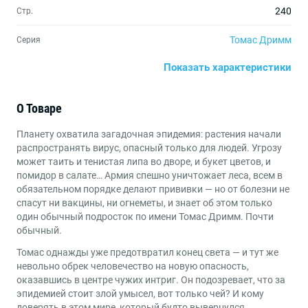
240
Стр.
Томас Дримм
Серия
Показать характеристики
165х235
Формат
Давит Джилавян
Автор обложки
О Товаре
Книги для детей от 13 до 15 лет
,
Книги для детей от
Возраст
Планету охватила загадочная эпидемия: растения начали
16 до 17 лет
,
Книги для подростков young adult
распространять вирус, опасный только для людей. Угрозу
может таить и тенистая липа во дворе, и букет цветов, и
Антиутопии
,
Приключения
,
Фэнтези и фантастика
Жанры
помидор в салате… Армия спешно уничтожает леса, всем в
обязательном порядке делают прививки — но от болезни не
спасут ни вакцины, ни огнеметы, и знает об этом только
один обычный подросток по имени Томас Дримм. Почти
обычный.
Томас однажды уже предотвратил конец света — и тут же
невольно обрек человечество на новую опасность,
оказавшись в центре чужих интриг. Он подозревает, что за
эпидемией стоит злой умысел, вот только чей? И кому
доверять в этом мире, который будто вывернулся