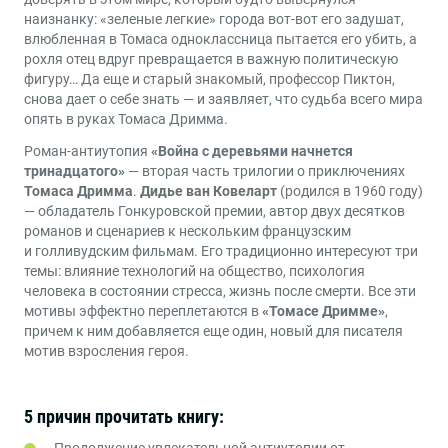
наизнанку: «зеленые легкие» города вот-вот его задушат,
влюбленная в Томаса одноклассница пытается его убить, а
рохля отец вдруг превращается в важную политическую
фигуру… Да еще и старый знакомый, профессор Пиктон,
снова дает о себе знать — и заявляет, что судьба всего мира
опять в руках Томаса Дримма.
Роман-антиутопия
«Война с деревьями начнется
тринадцатого»
— вторая часть трилогии о приключениях
Томаса Дримма
.
Дидье ван Ковеларт
(родился в 1960 году)
— обладатель Гонкуровской премии, автор двух десятков
романов и сценариев к нескольким французским
и голливудским фильмам. Его традиционно интересуют три
темы: влияние технологий на общество, психология
человека в состоянии стресса, жизнь после смерти. Все эти
мотивы эффектно переплетаются в
«Томасе Дримме»
,
причем к ним добавляется еще один, новый для писателя
мотив взросления героя.
5 причин прочитать книгу:
Продолжение увлекательной антиутопии от