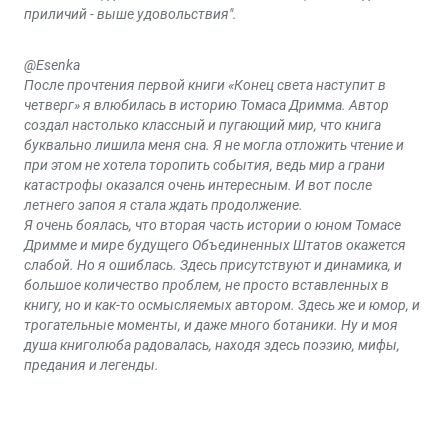
приличий - выше удовольствия".
@Esenka
После прочтения первой книги «Конец света наступит в
четверг» я влюбилась в историю Томаса Дримма. Автор
создал настолько классный и пугающий мир, что книга
буквально лишила меня сна. Я не могла отложить чтение и
при этом не хотела торопить события, ведь мир а грани
катастрофы оказался очень интересным. И вот после
летнего запоя я стала ждать продолжение.
Я очень боялась, что вторая часть истории о юном Томасе
Дримме и мире будущего Объединенных Штатов окажется
слабой. Но я ошиблась. Здесь присутствуют и динамика, и
большое количество проблем, не просто вставленных в
книгу, но и как-то осмысляемых автором. Здесь же и юмор, и
трогательные моменты, и даже много ботаники. Ну и моя
душа книголюба радовалась, находя здесь поэзию, мифы,
предания и легенды.