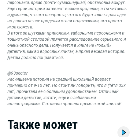
персонажи, яркая (почти сумасшедшая) обстановка вокруг.
Еще герои истории затевают всякие проделки, а ты читаешь
и думаешь, что это неспроста, что это будет ключ к разгадке –
но далеко не все проделки стали подсказками, это просто
игра сюжета.
В итоге за шутками-приколами, забавными персонажами и
тошнотной столовой прячется расследование серьезного и
очень опасного дела. Получается в книге не «голый»
детектив, как во взрослых книгах, а яркая веселая история.
Детям должно понравиться.
@93sector
Расчищаема история на средний школьный возраст,
примерно от 9-10 лет. Но стоит ли говорить, что я (тётя 33х
лет) прочитала ее с большим удовольствием. Отличный
детский детектив, кстати, ещё и с забавными
иллюстрациями. Я отлично провела время с этой книгой!
Также может