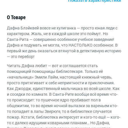
Показать характеристики
Вне серий
Серия
215х150
Формат
О Товаре
Книги для детей от 10 до 12 лет
,
Книги для детей от
Возраст
Дафна Блэйквей вовсе не хулиганка — просто юная леди с
7 до 9 лет
характером. Жаль, не в каждой школе это поймут. Но
Санта-Рита — совершенно особенное учебное заведение!
Детективы
,
Приключения
Жанры
Дафна и подумать не могла, что НАСТОЛЬКО особенное. В
первый же день оказаться втянутой в детективную историю
— это перебор!
Читать Дафна любит — вот и соглашается стать
помощницей помощницы библиотекаря. Только её
«начальница» Эмили Лайм, настоящий книжный червь,
просто притягивает к себе неприятности и приключения.
Как Джордж, единственный мальчишка во всей школе. Как
и соседки по комнате. В Санта-Рите вообще всё время что-
то происходит: то пушечное ядро пробивает пол в
общежитии, то во время ночной вылазки за вареньем кто-
то попадает в лапы Зверюге, то в библиотеке случается
пожар. Кстати, библиотека интересует и кого-то ещё — кого-
то с далеко идущими коварными планами… Но Дафна,