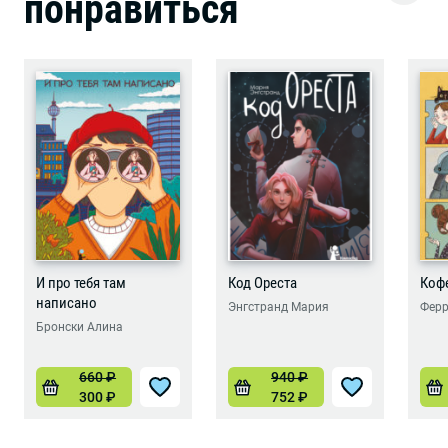
понравиться
И про тебя там
Код Ореста
Коф
написано
Энгстранд Мария
Ферр
Бронски Алина
660
₽
940
₽
300
₽
752
₽