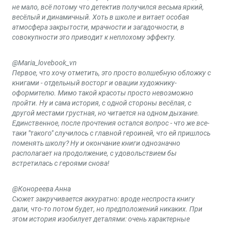
не мало, всё потому что детектив получился весьма яркий,
весёлый и динамичный. Хоть в школе и витает особая
атмосфера закрытости, мрачности и загадочности, в
совокупности это приводит к неплохому эффекту.
@Maria_lovebook_vn
Первое, что хочу отметить, это просто волшебную обложку с
книгами - отдельный восторг и овации художнику-
оформителю. Мимо такой красоты просто невозможно
пройти. Ну и сама история, с одной стороны весёлая, с
другой местами грустная, но читается на одном дыхание.
Единственное, после прочтения остался вопрос - что же все-
таки "такого" случилось с главной героиней, что ей пришлось
поменять школу? Ну и окончание книги однозначно
располагает на продолжение, с удовольствием бы
встретилась с героями снова!
@Конореева Анна
Сюжет закручивается аккуратно: вроде неспроста книгу
дали, что-то потом будет, но предположений никаких. При
этом история изобилует деталями: очень характерные