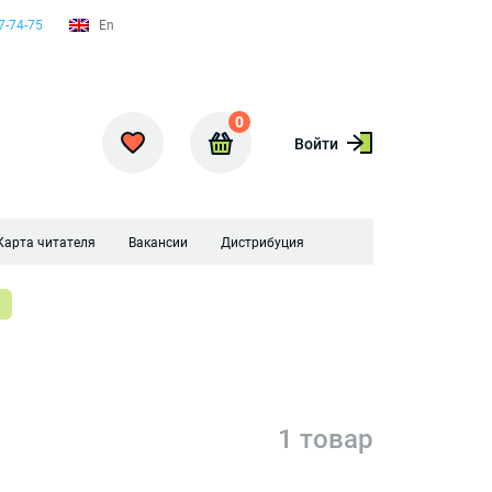
7-74-75
En
0
Войти
Карта читателя
Вакансии
Дистрибуция
1 товар