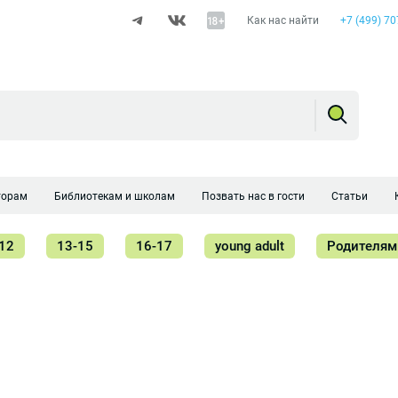
Как нас найти
+7 (499) 70
торам
Библиотекам и школам
Позвать нас в гости
Статьи
12
13-15
16-17
young adult
Родителям