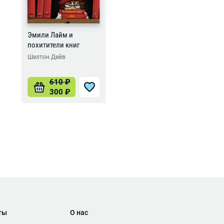
Эмили Лайм и
похитители книг
Шелтон Дейв
610
₽
300
₽
ты
О нас