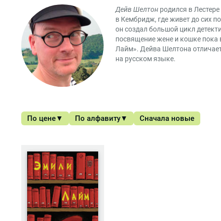
Дейв Шелтон
родился в Лестере 
в Кембридж, где живет до сих п
он создал большой цикл детект
посвящение жене и кошке пока в
Лайм». Дейва Шелтона отличает
на русском языке.
По цене
По алфавиту
Сначала новые