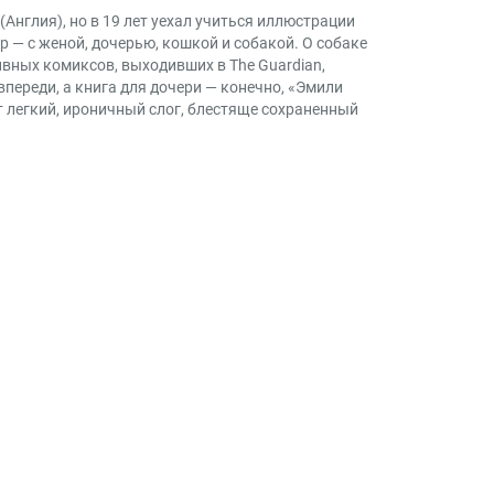
(Англия), но в 19 лет уехал учиться иллюстрации
ор — с женой, дочерью, кошкой и собакой. О собаке
ивных комиксов, выходивших в The Guardian,
переди, а книга для дочери — конечно, «Эмили
 легкий, ироничный слог, блестяще сохраненный