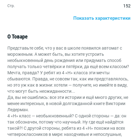
152
Стр.
Показать характеристики
Виктория Ледерман
Серия
170х220
Формат
О Товаре
Ольга Громова
Иллюстратор
Представьте себе, что у вас в школе появился автомат с
мороженым. А может быть, вы хотите устроить
Книги для детей от 10 до 12 лет
,
Книги для детей от
необыкновенный день рождения или придумать способ
Возраст
7 до 9 лет
получать только четвёрки и пятёрки, да ещё всем классом?
Мечта, правда? У ребят из 4 «Н» класса эти мечты
Веселые книги
,
Приключения
Жанры
сбываются. Правда, не совсем так, как им представлялось,
но это уж как в жизни: хотели — получите, но имейте в виду,
что могут быть неожиданности...
Да, вы не ошиблись: все эти истории и ещё много других, не
менее интересных, в новой долгожданной книге Виктории
Ледерман.
4 «Н» класс — необыкновенный? С одной стороны — да: он
так обозначен, потому что научный. Ну где ещё найдётся
такой?! С другой стороны, ребята из 4 «Н» похожи на всех
четвероклассников в мире: находчивые и непослушные,