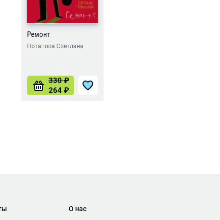
Ремонт
Потапова Светлана
330
₽
264
₽
ты
О нас