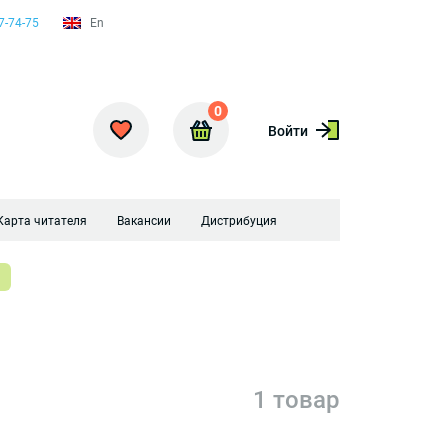
7-74-75
En
0
Войти
Карта читателя
Вакансии
Дистрибуция
1 товар