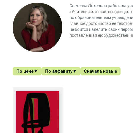
Светлана Потапова
работала учи
«Учительской газеты» (спецкор
по образовательным учреждения
Главное достоинство ее текстов
не боится наделить своих персо
поставленная ею художественная
По цене
По алфавиту
Сначала новые