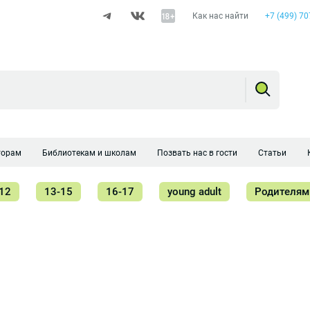
Как нас найти
+7 (499) 70
торам
Библиотекам и школам
Позвать нас в гости
Статьи
12
13-15
16-17
young adult
Родителям