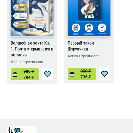
Волшебная почта Кн.
Первый закон
1. Почта открывается в
Шурупчика
полночь
Алиса Стрельцова
Дарья Герасимова
920
₽
980
₽
736
₽
784
₽