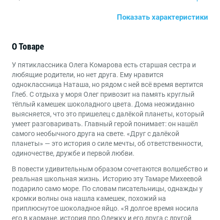
Показать характеристики
140х210
Формат
Книги для детей от 4 до 6 лет
,
Книги для детей от 7
Возраст
О Товаре
до 9 лет
У пятиклассника Олега Комарова есть старшая сестра и
Веселые книги
,
Приключения
Жанры
любящие родители, но нет друга. Ему нравится
одноклассница Наташа, но рядом с ней всё время вертится
Глеб. С отдыха у моря Олег привозит на память круглый
тёплый камешек шоколадного цвета. Дома неожиданно
выясняется, что это пришелец с далёкой планеты, который
умеет разговаривать. Главный герой понимает: он нашёл
самого необычного друга на свете. «Друг с далёкой
планеты» — это история о силе мечты, об ответственности,
одиночестве, дружбе и первой любви.
В повести удивительным образом сочетаются волшебство и
реальная школьная жизнь. Историю эту Тамаре Михеевой
подарило само море. По словам писательницы, однажды у
кромки волны она нашла камешек, похожий на
приплюснутое шоколадное яйцо. «Я долгое время носила
его в кармане, история про Олежку и его друга с другой