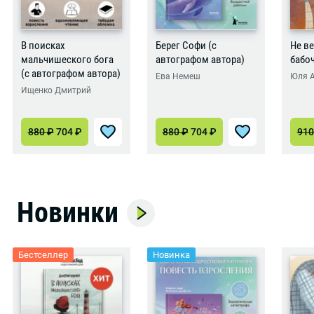
В поисках
Берег Софи (с
Не ве
мальчишеского бога
автографом автора)
бабо
(с автографом автора)
Ева Немеш
Юля 
Ищенко Дмитрий
880
₽
704
₽
880
₽
704
₽
91
Новинки
Бестселлер
Новинка