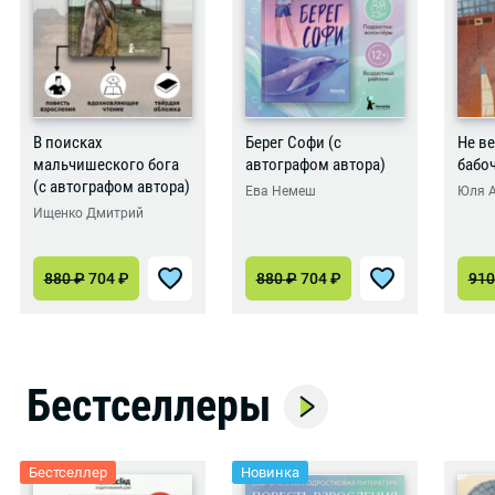
В поисках
Берег Софи (с
Не ве
мальчишеского бога
автографом автора)
бабо
(с автографом автора)
Ева Немеш
Юля 
Ищенко Дмитрий
880
₽
704
₽
880
₽
704
₽
91
Бестселлеры
Бестселлер
Новинка