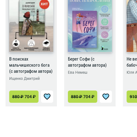
В поисках
Берег Софи (с
Не ве
мальчишеского бога
автографом автора)
бабо
(с автографом автора)
Ева Немеш
Юля 
Ищенко Дмитрий
880
₽
704
₽
880
₽
704
₽
91