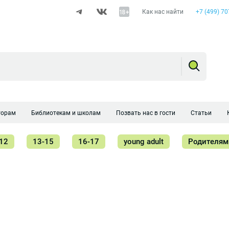
Как нас найти
+7 (499) 70
торам
Библиотекам и школам
Позвать нас в гости
Статьи
12
13-15
16-17
young adult
Родителям