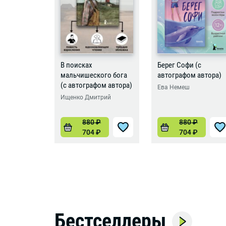
В поисках
Берег Софи (с
мальчишеского бога
автографом автора)
(с автографом автора)
Ева Немеш
Ищенко Дмитрий
880
₽
880
₽
704
₽
704
₽
Бестселлеры