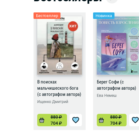
Бестселлер
Новинка
В поисках
Берег Софи (с
мальчишеского бога
автографом автора)
(с автографом автора)
Ева Немеш
Ищенко Дмитрий
880
₽
880
₽
704
₽
704
₽