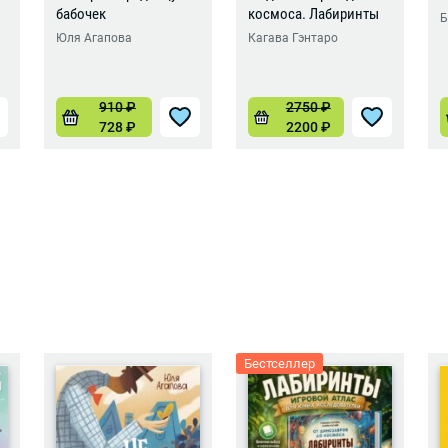
бабочек
космоса. Лабиринты
Б
Юля Агапова
Кагава Гэнтаро
910
₽
2750
₽
728
₽
2200
₽
Бестселлер