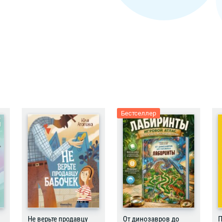
Бестселлер
Не верьте продавцу
От динозавров до
П