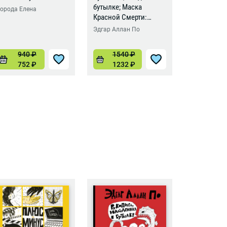
бутылке; Маска
орода Елена
Борода Еле
Красной Смерти:
новеллы-комиксы
Эдгар Аллан По
940
₽
1540
₽
102
752
₽
1232
₽
816