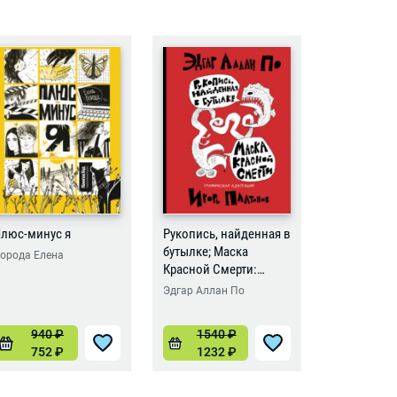
люс-минус я
Рукопись, найденная в
Бесстрашн
бутылке; Маска
орода Елена
Борода Еле
Красной Смерти:
новеллы-комиксы
Эдгар Аллан По
940
₽
1540
₽
102
752
₽
1232
₽
816