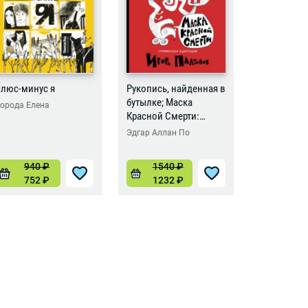
люс-минус я
Рукопись, найденная в
Бесстрашн
бутылке; Маска
орода Елена
Борода Еле
Красной Смерти:
новеллы-комиксы
Эдгар Аллан По
940
₽
1540
₽
102
752
₽
1232
₽
816