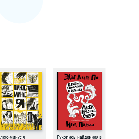
люс-минус я
Рукопись, найденная в
Бесстрашн