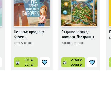
Не верьте продавцу
От динозавров до
П
бабочек
космоса. Лабиринты
Б
Юля Агапова
Кагава Гэнтаро
910
₽
2750
₽
728
₽
2200
₽