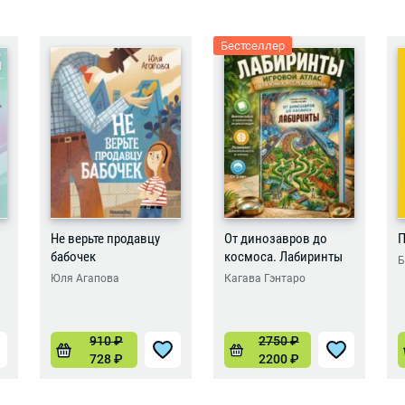
Бестселлер
Не верьте продавцу
От динозавров до
П
бабочек
космоса. Лабиринты
Б
Юля Агапова
Кагава Гэнтаро
910
₽
2750
₽
728
₽
2200
₽