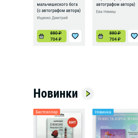
мальчишеского бога
автографом автора)
(с автографом автора)
Ева Немеш
Ищенко Дмитрий
880
₽
880
₽
704
₽
704
₽
Новинки
Бестселлер
Новинка