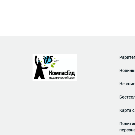
Рарите
Новинк
Не кни
Бестсе
Карта с
Полити
персон