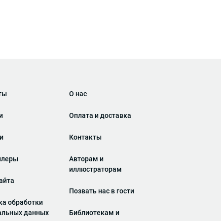
ты
О нас
и
Оплата и доставка
ги
Контакты
ллеры
Авторам и
иллюстраторам
айта
Позвать нас в гости
ка обработки
альных данных
Библиотекам и