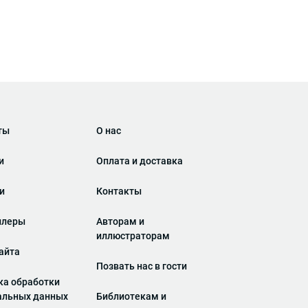
ты
О нас
и
Оплата и доставка
ги
Контакты
ллеры
Авторам и
иллюстраторам
айта
Позвать нас в гости
ка обработки
альных данных
Библиотекам и