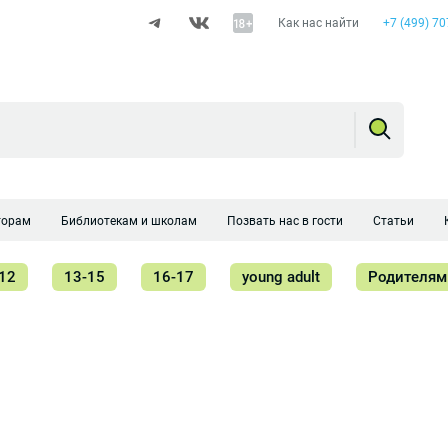
Как нас найти
+7 (499) 70
торам
Библиотекам и школам
Позвать нас в гости
Статьи
12
13-15
16-17
young adult
Родителям