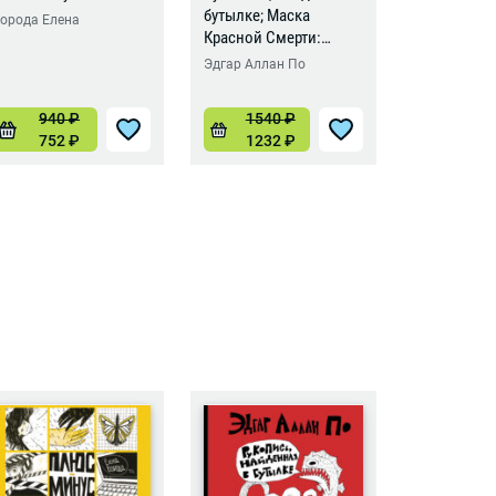
бутылке; Маска
орода Елена
Борода Еле
Красной Смерти:
новеллы-комиксы
Эдгар Аллан По
940
₽
1540
₽
102
752
₽
1232
₽
816