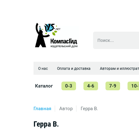
О нас
Оплата и доставка
Авторам и иллюстра
Каталог
0-3
4-6
7-9
10-
Главная
Автор
Герра В.
Герра В.