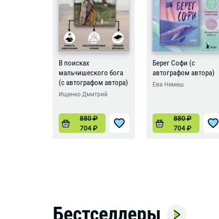
В поисках
Берег Софи (с
мальчишеского бога
автографом автора)
(с автографом автора)
Ева Немеш
Ищенко Дмитрий
880
₽
880
₽
704
₽
704
₽
Бестселлеры