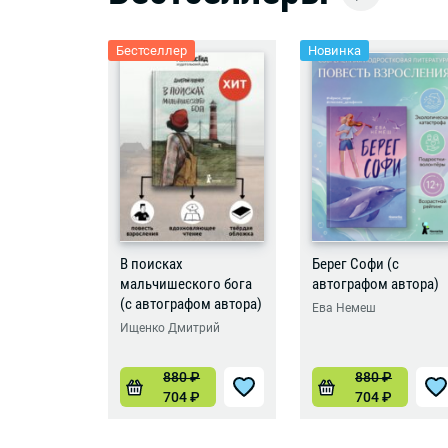
Бестселлер
Новинка
В поисках
Берег Софи (с
мальчишеского бога
автографом автора)
(с автографом автора)
Ева Немеш
Ищенко Дмитрий
880
₽
880
₽
704
₽
704
₽