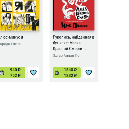
люс-минус я
Рукопись, найденная в
Бесстрашн
бутылке; Маска
орода Елена
Борода Еле
Красной Смерти:
новеллы-комиксы
Эдгар Аллан По
940
₽
1540
₽
102
752
₽
1232
₽
816