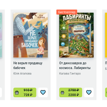
Бестселлер
Не верьте продавцу
От динозавров до
П
бабочек
космоса. Лабиринты
Б
Юля Агапова
Кагава Гэнтаро
910
₽
2750
₽
728
₽
2200
₽