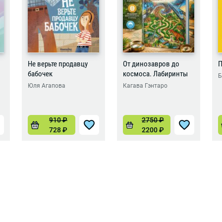
Не верьте продавцу
От динозавров до
П
бабочек
космоса. Лабиринты
Б
Юля Агапова
Кагава Гэнтаро
910
₽
2750
₽
728
₽
2200
₽