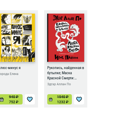
люс-минус я
Рукопись, найденная в
Бесстрашн
бутылке; Маска
орода Елена
Борода Еле
Красной Смерти:
новеллы-комиксы
Эдгар Аллан По
940
₽
1540
₽
102
752
₽
1232
₽
816