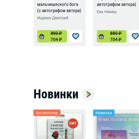
мальчишеского бога
автографом автора)
(с автографом автора)
Ева Немеш
Ищенко Дмитрий
880
₽
880
₽
704
₽
704
₽
Новинки
Бестселлер
Новинка