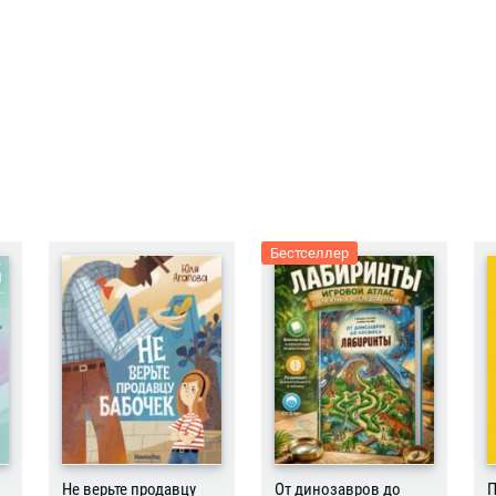
Бестселлер
Не верьте продавцу
От динозавров до
П