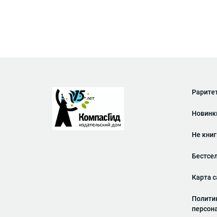
Рарите
Новинк
Не кни
Бестсе
Карта с
Полити
персон