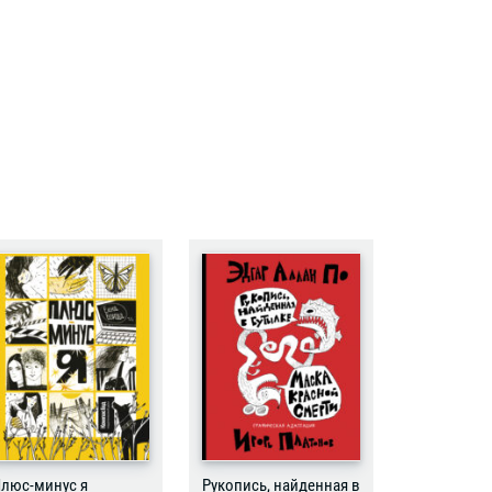
люс-минус я
Рукопись, найденная в
Бесстрашн