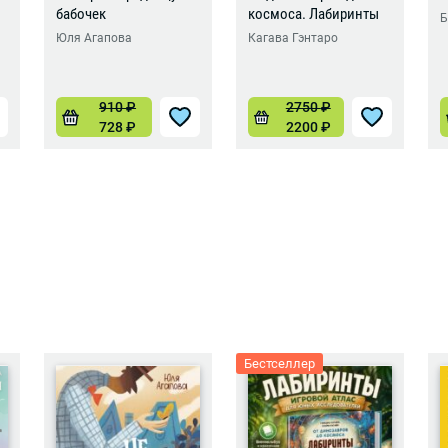
бабочек
космоса. Лабиринты
Б
Юля Агапова
Кагава Гэнтаро
910
₽
2750
₽
728
₽
2200
₽
Бестселлер