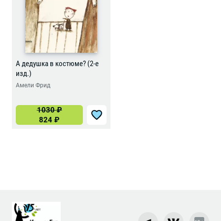
А дедушка в костюме? (2-е
изд.)
Амели Фрид
1030
₽
824
₽