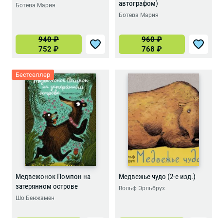
автографом)
Ботева Мария
Ботева Мария
940
₽
960
₽
752
₽
768
₽
Бестселлер
Медвежонок Помпон на
Медвежье чудо (2-е изд.)
затерянном острове
Вольф Эрльбрух
Шо Бенжамен