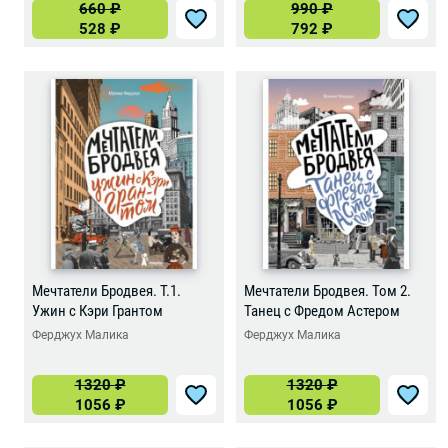
660
₽
990
₽
528
₽
792
₽
Мечтатели Бродвея. Т.1.
Мечтатели Бродвея. Том 2.
Ужин с Кэри Грантом
Танец с Фредом Астером
Ферджух Малика
Ферджух Малика
1320
₽
1320
₽
1056
₽
1056
₽