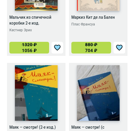
Мальчик из спичечной
Маркиз Кит де ла Бален
коробки 2-е изд.
Плас Франсуа
Кестнер Эрих
1320
₽
880
₽
1056
₽
704
₽
Маяк — смотри! (2-е изд.)
Маяк — смотри! (с