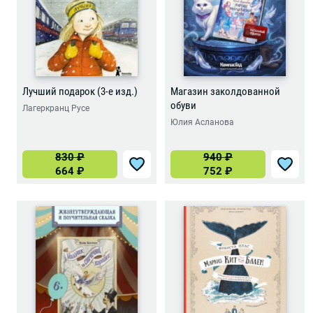
Лучший подарок (3-е изд.)
Магазин заколдованной
обуви
Лагеркранц Русе
Юлия Асланова
830
₽
940
₽
664
₽
752
₽