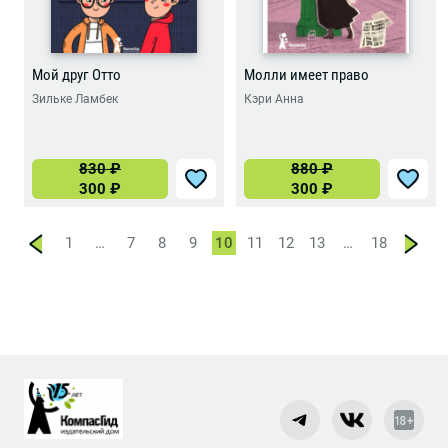
Мой друг Отто
Молли имеет право
Зильке Ламбек
Кэри Анна
830
₽
880
₽
300
₽
300
₽
1
…
7
8
9
10
11
12
13
…
18