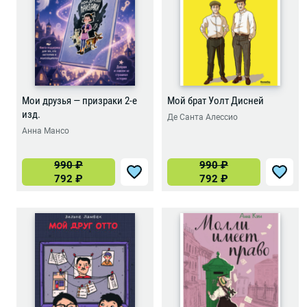
Мои друзья — призраки 2-е
Мой брат Уолт Дисней
изд.
Де Санта Алессио
Анна Мансо
990
₽
990
₽
792
₽
792
₽