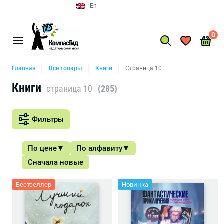
En
0
Главная
Все товары
Книги
Страница 10
Книги
страница 10
(285)
Фильтры
По цене
По алфавиту
Сначала новые
Бестселлер
Новинка