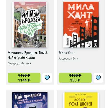
Мечтатели Бродвея. Том 3.
Мила Хант
Чай с Грейс Келли
Андерсон Эли
Ферджух Малика
1430
₽
1100
₽
1144
₽
350
₽