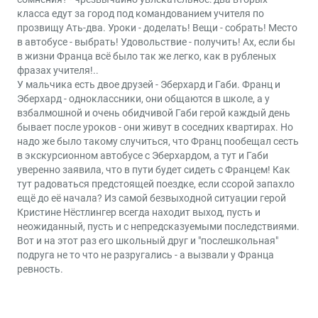
класса едут за город под командованием учителя по
прозвищу Ать-два. Уроки - доделать! Вещи - собрать! Место
в автобусе - выбрать! Удовольствие - получить! Ах, если бы
в жизни Франца всё было так же легко, как в рубленых
фразах учителя!..
У мальчика есть двое друзей - Эберхард и Габи. Франц и
Эберхард - одноклассники, они общаются в школе, а у
взбалмошной и очень обидчивой Габи герой каждый день
бывает после уроков - они живут в соседних квартирах. Но
надо же было такому случиться, что Франц пообещал сесть
в экскурсионном автобусе с Эберхардом, а тут и Габи
уверенно заявила, что в пути будет сидеть с Францем! Как
тут радоваться предстоящей поездке, если ссорой запахло
ещё до её начала? Из самой безвыходной ситуации герой
Кристине Нёстлингер всегда находит выход, пусть и
неожиданный, пусть и с непредсказуемыми последствиями.
Вот и на этот раз его школьный друг и "послешкольная"
подруга не то что не разругались - а вызвали у Франца
ревность.