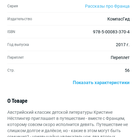
Рассказы про Франца
Серия
КомпасГид
Издательство
978-5-00083-370-4
ISBN
2017 г.
Год выпуска
Переплет
Переплет
56
Стр.
Показать характеристики
170х200
Формат
0+
Маркировка
О Товаре
Австрийский классик детской литературы Кристине
Нёстлингер приглашает в путешествие - вместе с Францем,
которому совсем скоро исполнится девять. Путешествие не
слишком долгое и далёкое, но - какие в этом могут быть
сомнения? - чрезвычайно увлекательное: два вторых