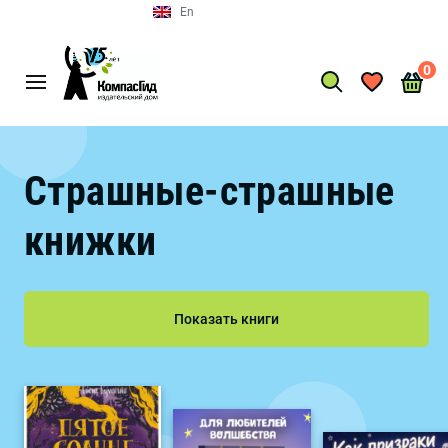
En
0
Страшные-страшные
книжки
Показать книги