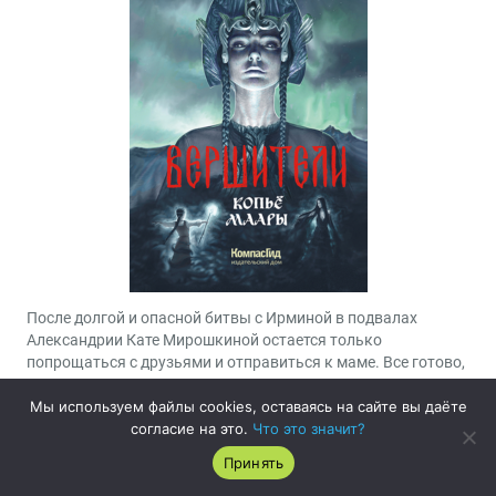
После долгой и опасной битвы с Ирминой в подвалах
Александрии Кате Мирошкиной остается только
попрощаться с друзьями и отправиться к маме. Все готово,
есть посох и Алатырь, но последнее путешествие
прерывается внезапным появлением необычной гостьи.
Мы используем файлы cookies, оставаясь на сайте вы даёте
Аякчаана, девочка с Крайнего Севера, и Катя сталкиваются
согласие на это.
Что это значит?
лицом к лицу в бесконечных подземных лабиринтах. У них
Принять
разные цели: внучке шамана из Сибири нужно найти копье
Маары, а дочери Макоши и Велеса вернуться домой. Но