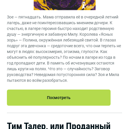
Зое — пятнадцать. Мама отправила её в очередной летний
лагерь, даже не поинтересовавшись мнением дочери. К
счастью, в лагере героиня быстро находит родственную
душу — энергичную и забавную Милу. Королева «Ясных
зорь» — Полина, окружённая лебезящей свитой. В глазах
подруг эта девчонка — средоточие всего, что они терпеть не
могут в людях: высокомерия, эгоизма, глупости. Как
объяснить её популярность? По ночам в лагере из года в
год пропадают дети. В память об исчезнувших остаются
лишь круги на полях. Что это — случайность? Заговор
руководства? Неведомая потусторонняя сила? Зоя и Мила
пытаются во всём разобраться.
Посмотреть
Тим Талер, или Проданный