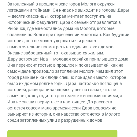
Затопленный в прошлом веке город Молога окружен
легендами и тайнами. Он никак не выходит из головы Дары
— десятиклассницы, которая мечтает поступить на
исторический факультет. Дара с семьей отправляется в
Рыбинск, где еще остались дома из Мологи, которые
сплавили по Волге при переселении мологжан. Как будущий
историк, она не может удержаться и решает
самостоятельно посмотреть на один из таких домов.
Внешне заброшенный, тот оказывается жилым.
Дару встречает Ива — молодая хозяйка приплывшего дома.
Она переносит гостью в прошлое и показывает ей, как на
самом деле произошло затопление Мологи, чем жил этот
город раньше и как люди спешно покидали место, которое
было их домом долгие годы. Дара настолько поглощена
историей, разворачивающейся у нее на глазах, что не
замечает, как уходит на дно вместе с воспоминаниями, а
Ива не спешит вернуть ее в настоящее. До рассвета
остается совсем мало времени: если Дара вовремя не
вынырнет из истории, она навсегда останется в Мологе
среди затопленных улиц и разрушенных домов.