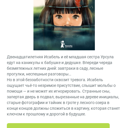
Двенадцатилетняя Исабель и её младшая сестра Урсула
едут на каникулы к бабушке и дедушке. Впереди череда
безмятежных летних дней: завтраки в саду, лесные
прогулки, неспешные разговоры…
Но в этой беззаботности сквозит тревога. Исабель
ощущает чьё-то незримое присутствие, слышит мольбы о
помощи — и не может их игнорировать. Странные сны,
запертая дверь в подвал, вырезанные на дереве инициалы,
старые фотографии и тайник в гроте у лесного озера в
конце концов должны сложиться в картину, которая станет
ключом к прошлому и дорогой в будущее.