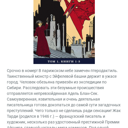
Срочно в номер! В парижском небе замечен птеродактиль.
Таинственный монстр с Эйфелевой башни держит в ужасе
город. Человек-обезьяна привезён из экспедиции по
Сибири. Расследовать эти безумные происшествия
отправляется непревзойденная Адель Блан-Сек.
Самоуверенная, язвительная и очень деятельная
писательница готова докопаться до самой сути загадочных
преступлений. Чего только не сделаешь ради сенсации! Жак
Тарди (родился в 1946 г.) — французский писатель и
художник, несколько раз удостоенный престижной Премии
Айснера, главной награды мира комиксов. Под одной