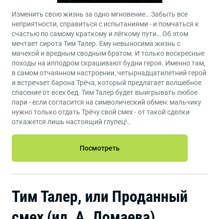
Изменить свою жизнь за одно мгновение… Забыть все
неприятности, справиться с испытаниями - и помчаться к
счастью по самому краткому и лёгкому пути… Об этом
мечтает сирота Тим Талер. Ему невыносима жизнь с
мачехой и вредным сводным братом. И только воскресные
походы на ипподром скрашивают будни героя. Именно там,
в самом отчаянном настроении, четырнадцатилетний герой
и встречает барона Трёча, который предлагает волшебное
спасение от всех бед. Тим Талер будет выигрывать любое
пари - если согласится на символический обмен: мальчику
нужно только отдать Трёчу свой смех - от такой сделки
откажется лишь настоящий глупец!..
Посмотреть
Тим Талер, или Проданный
смех (ил. А. Ломаева)